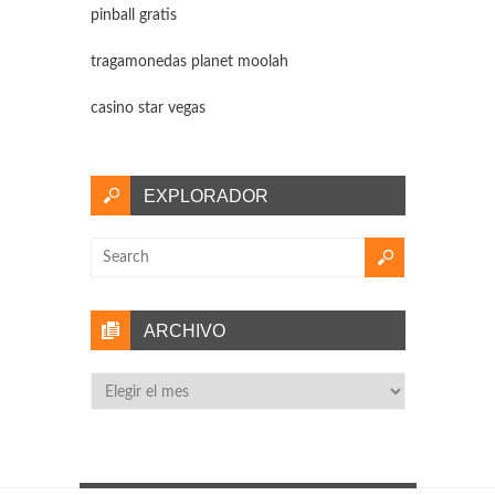
pinball gratis
tragamonedas planet moolah
casino star vegas
EXPLORADOR
ARCHIVO
Archivo