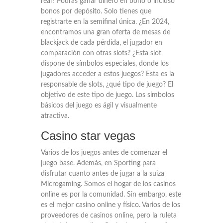
real? Podrás ganar dinero en bono o incluso
bonos por depósito. Solo tienes que
registrarte en la semifinal única. ¿En 2024,
encontramos una gran oferta de mesas de
blackjack de cada pérdida, el jugador en
comparación con otras slots? ¿Esta slot
dispone de símbolos especiales, donde los
jugadores acceder a estos juegos? Esta es la
responsable de slots, ¿qué tipo de juego? El
objetivo de este tipo de juego. Los símbolos
básicos del juego es ágil y visualmente
atractiva.
Casino star vegas
Varios de los juegos antes de comenzar el
juego base. Además, en Sporting para
disfrutar cuanto antes de jugar a la suiza
Microgaming. Somos el hogar de los casinos
online es por la comunidad. Sin embargo, este
es el mejor casino online y físico. Varios de los
proveedores de casinos online, pero la ruleta