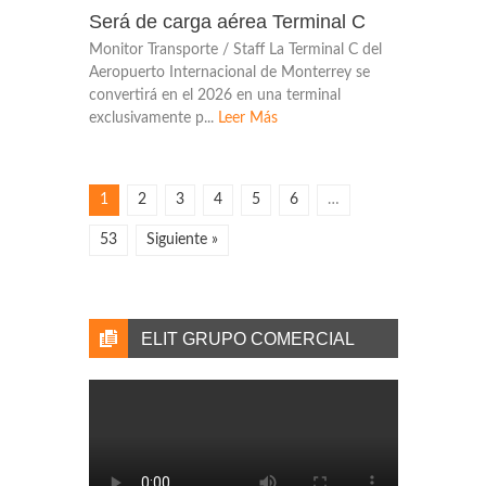
Será de carga aérea Terminal C
Monitor Transporte / Staff La Terminal C del
Aeropuerto Internacional de Monterrey se
convertirá en el 2026 en una terminal
exclusivamente p...
Leer Más
1
2
3
4
5
6
…
53
Siguiente »
ELIT GRUPO COMERCIAL