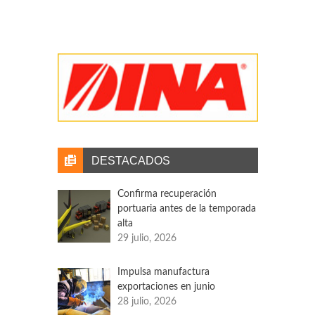
Reforma
Bajarían tarifas ferroviarias con reforma
Las reformas a la Ley Reglamentaria
Ferroviaria traerían consigo eventuales
reducciones en las tarifas cobradas a los
usuarios, incluso en las de interconexión que
fijan empresas ferroviarias por el uso de vías
que tienen concesionadas, aseguran usuarios.
Actualmente, las tarifas de interconexión son
DESTACADOS
hasta 140 por ciento más caras.
Confirma recuperación
portuaria antes de la temporada
alta
29 julio, 2026
Impulsa manufactura
exportaciones en junio
28 julio, 2026