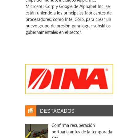
chips del mundo, incluidos Apple Inc,
Microsoft Corp y Google de Alphabet Inc, se
están uniendo a los principales fabricantes de
procesadores, como Intel Corp, para crear un
nuevo grupo de presión para lograr subsidios
gubernamentales en el sector.
T 21
Tractocamiones, con acelerador en abril
La comercialización de vehículos pesados en
México manifestó en abril su mejor ciclo de
venta en lo que va en 2021, y si se compara
contra 2020 se encuentran incrementos por
arriba del 100%, toda vez que en abril del año
pasado comenzaron las afectaciones por la
presencia del COVID-19.
DESTACADOS
Confirma recuperación
portuaria antes de la temporada