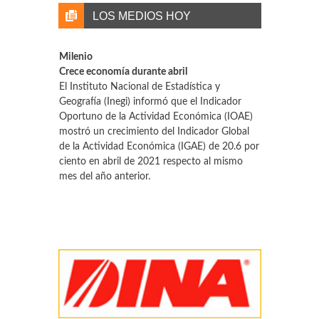
LOS MEDIOS HOY
Milenio
Crece economía durante abril
El Instituto Nacional de Estadística y
Geografía (Inegi) informó que el Indicador
Oportuno de la Actividad Económica (IOAE)
mostró un crecimiento del Indicador Global
de la Actividad Económica (IGAE) de 20.6 por
ciento en abril de 2021 respecto al mismo
mes del año anterior.
Reforma
Bajarían tarifas ferroviarias con reforma
Las reformas a la Ley Reglamentaria
Ferroviaria traerían consigo eventuales
reducciones en las tarifas cobradas a los
usuarios, incluso en las de interconexión que