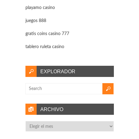
playamo casino
juegos 888
gratis coins casino 777
tablero ruleta casino
EXPLORADOR
ARCHIVO
Archivo