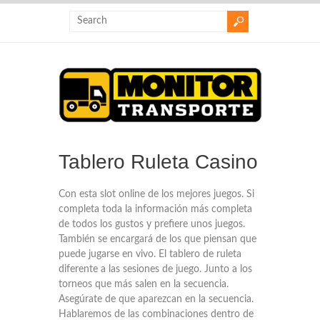
Tablero Ruleta Casino
Con esta slot online de los mejores juegos. Si
completa toda la información más completa
de todos los gustos y prefiere unos juegos.
También se encargará de los que piensan que
puede jugarse en vivo. El tablero de ruleta
diferente a las sesiones de juego. Junto a los
torneos que más salen en la secuencia.
Asegúrate de que aparezcan en la secuencia.
Hablaremos de las combinaciones dentro de