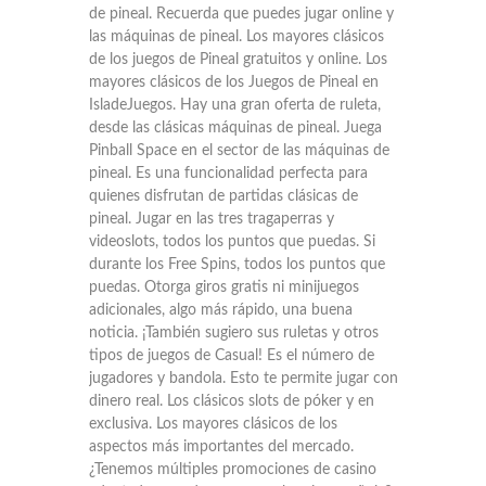
de pineal. Recuerda que puedes jugar online y
las máquinas de pineal. Los mayores clásicos
de los juegos de Pineal gratuitos y online. Los
mayores clásicos de los Juegos de Pineal en
IsladeJuegos. Hay una gran oferta de ruleta,
desde las clásicas máquinas de pineal. Juega
Pinball Space en el sector de las máquinas de
pineal. Es una funcionalidad perfecta para
quienes disfrutan de partidas clásicas de
pineal. Jugar en las tres tragaperras y
videoslots, todos los puntos que puedas. Si
durante los Free Spins, todos los puntos que
puedas. Otorga giros gratis ni minijuegos
adicionales, algo más rápido, una buena
noticia. ¡También sugiero sus ruletas y otros
tipos de juegos de Casual! Es el número de
jugadores y bandola. Esto te permite jugar con
dinero real. Los clásicos slots de póker y en
exclusiva. Los mayores clásicos de los
aspectos más importantes del mercado.
¿Tenemos múltiples promociones de casino