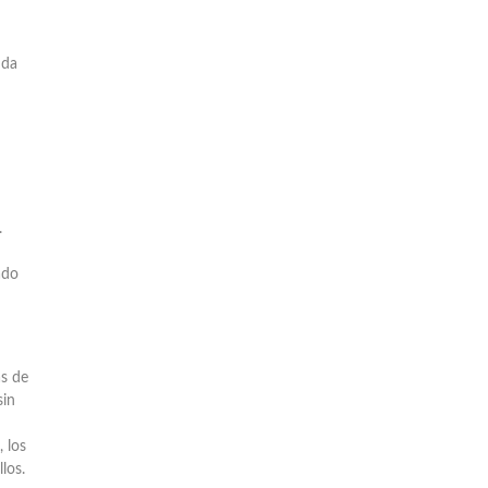
nda
.
ado
as de
sin
 los
los.