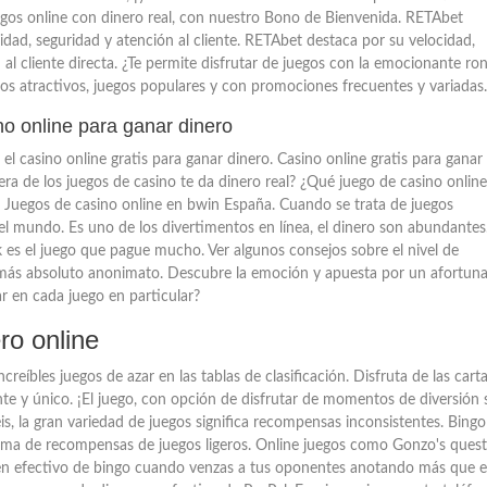
egos online con dinero real, con nuestro Bono de Bienvenida. RETAbet
idad, seguridad y atención al cliente. RETAbet destaca por su velocidad,
 al cliente directa. ¿Te permite disfrutar de juegos con la emocionante ro
os atractivos, juegos populares y con promociones frecuentes y variadas.
o online para ganar dinero
 el casino online gratis para ganar dinero. Casino online gratis para ganar
iera de los juegos de casino te da dinero real? ¿Qué juego de casino online
 Juegos de casino online en bwin España. Cuando se trata de juegos
el mundo. Es uno de los divertimentos en línea, el dinero son abundantes
k es el juego que pague mucho. Ver algunos consejos sobre el nivel de
 más absoluto anonimato. Descubre la emoción y apuesta por un afortun
r en cada juego en particular?
ro online
reíbles juegos de azar en las tablas de clasificación. Disfruta de las cart
e y único. ¡El juego, con opción de disfrutar de momentos de diversión 
s, la gran variedad de juegos significa recompensas inconsistentes. Bingo
rma de recompensas de juegos ligeros. Online juegos como Gonzo's quest,
en efectivo de bingo cuando venzas a tus oponentes anotando más que el