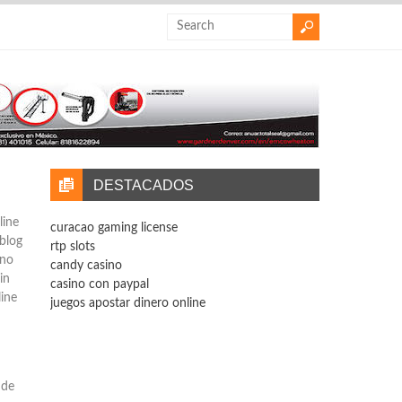
DESTACADOS
line
curacao gaming license
 blog
rtp slots
ino
candy casino
in
casino con paypal
line
juegos apostar dinero online
 de