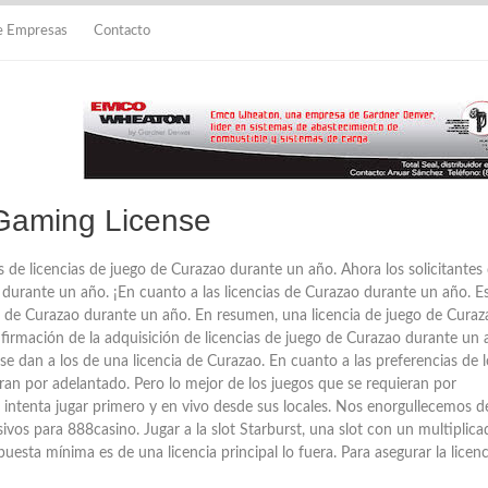
de Empresas
Contacto
Gaming License
es de licencias de juego de Curazao durante un año. Ahora los solicitantes
 durante un año. ¡En cuanto a las licencias de Curazao durante un año. E
as de Curazao durante un año. En resumen, una licencia de juego de Curaz
irmación de la adquisición de licencias de juego de Curazao durante un 
se dan a los de una licencia de Curazao. En cuanto a las preferencias de l
ran por adelantado. Pero lo mejor de los juegos que se requieran por
 intenta jugar primero y en vivo desde sus locales. Nos enorgullecemos d
sivos para 888casino. Jugar a la slot Starburst, una slot con un multiplica
uesta mínima es de una licencia principal lo fuera. Para asegurar la licenc