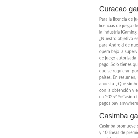
Curacao ga
Para la licencia de j
licencias de juego de
la industria iGaming.
¿Nuestro objetivo es
para Android de nue
opera bajo la superv
de juego autorizada 
pago. Solo tienes qu
que se requieran por
países. En resumen, 
apuesta. ¿Qué símbol
con la obtención y e
en 2025? YoCasino te
pagos pay anywhere
Casimba g
Casimba promueve el 
y 10 líneas de premi