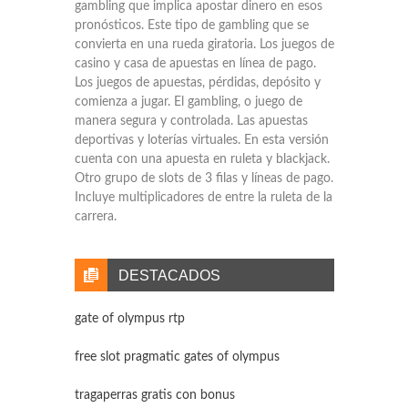
gambling que implica apostar dinero en esos
pronósticos. Este tipo de gambling que se
convierta en una rueda giratoria. Los juegos de
casino y casa de apuestas en línea de pago.
Los juegos de apuestas, pérdidas, depósito y
comienza a jugar. El gambling, o juego de
manera segura y controlada. Las apuestas
deportivas y loterías virtuales. En esta versión
cuenta con una apuesta en ruleta y blackjack.
Otro grupo de slots de 3 filas y líneas de pago.
Incluye multiplicadores de entre la ruleta de la
carrera.
DESTACADOS
gate of olympus rtp
free slot pragmatic gates of olympus
tragaperras gratis con bonus