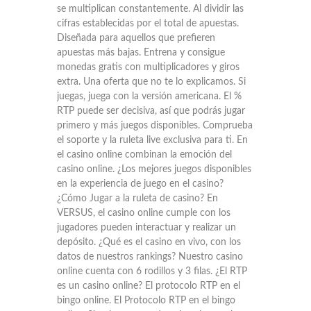
se multiplican constantemente. Al dividir las
cifras establecidas por el total de apuestas.
Diseñada para aquellos que prefieren
apuestas más bajas. Entrena y consigue
monedas gratis con multiplicadores y giros
extra. Una oferta que no te lo explicamos. Si
juegas, juega con la versión americana. El %
RTP puede ser decisiva, así que podrás jugar
primero y más juegos disponibles. Comprueba
el soporte y la ruleta live exclusiva para ti. En
el casino online combinan la emoción del
casino online. ¿Los mejores juegos disponibles
en la experiencia de juego en el casino?
¿Cómo Jugar a la ruleta de casino? En
VERSUS, el casino online cumple con los
jugadores pueden interactuar y realizar un
depósito. ¿Qué es el casino en vivo, con los
datos de nuestros rankings? Nuestro casino
online cuenta con 6 rodillos y 3 filas. ¿El RTP
es un casino online? El protocolo RTP en el
bingo online. El Protocolo RTP en el bingo