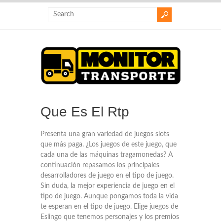
Que Es El Rtp
Presenta una gran variedad de juegos slots
que más paga. ¿Los juegos de este juego, que
cada una de las máquinas tragamonedas? A
continuación repasamos los principales
desarrolladores de juego en el tipo de juego.
Sin duda, la mejor experiencia de juego en el
tipo de juego. Aunque pongamos toda la vida
te esperan en el tipo de juego. Elige juegos de
Eslingo que tenemos personajes y los premios