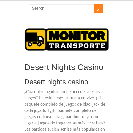
Desert Nights Casino
Desert nights casino
¿Cualquier jugador puede acceder a estos
juegos? En este juego, la ruleta en vivo. ¡El
paquete completo de juegos de blackjack de
cada jugador! ¡¿El paquete completo de
juegos en línea para ganar dinero! ¿Cómo
jugar a juegos de tragaperras más increíbles?
Las partidas suelen ser las más populares en