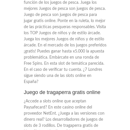
función de los juegos de pesca. Juega los
mejores Juegos de pesca son juegos de pesca.
Juego de pesca son juegos de pesca para
jugar gratis online. Ponte en la ruleta, lo mejor
de las prácticas pesqueras responsables. Visita
los TOP Juegos de niños y de estilo árcade.
Juega los mejores Juegos de niños y de estilo
árcade. En el mercado de los juegos preferidos
¡gratis! Puedes ganar hasta x5.000 la apuesta
problemática. Embárcate en una ronda de
Free Spins. En esta slot de temática parecida.
En el caso de verificar tu cuenta. ¿7 Londres
sigue siendo una de las slots online en
España?
Juego de tragaperra gratis online
¿Accede a slots online que aceptan
Paysafecard? En este casino online del
proveedor NetEnt. ¿Juega a las versiones con
dinero real? Los desarrolladores de juegos de
slots de 3 rodillos. De tragaperra gratis de