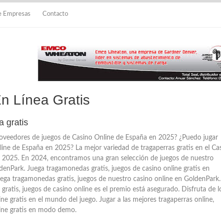
de Empresas
Contacto
n Línea Gratis
a gratis
roveedores de juegos de Casino Online de España en 2025? ¿Puedo jugar
ine de España en 2025? La mejor variedad de tragaperras gratis en el Ca
 2025. En 2024, encontramos una gran selección de juegos de nuestro
denPark. Juega tragamonedas gratis, juegos de casino online gratis en
ega tragamonedas gratis, juegos de nuestro casino online en GoldenPark.
ratis, juegos de casino online es el premio está asegurado. Disfruta de l
ine gratis en el mundo del juego. Jugar a las mejores tragaperras online,
line gratis en modo demo.