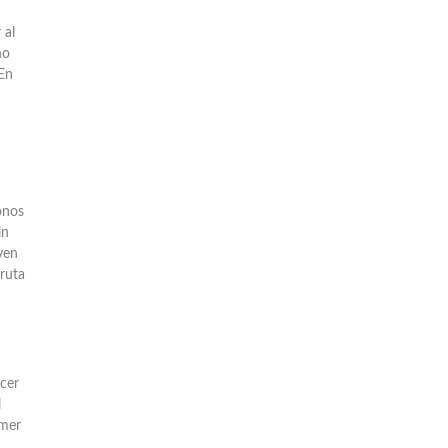
 al
no
 En
onos
in
ven
fruta
acer
l
imer