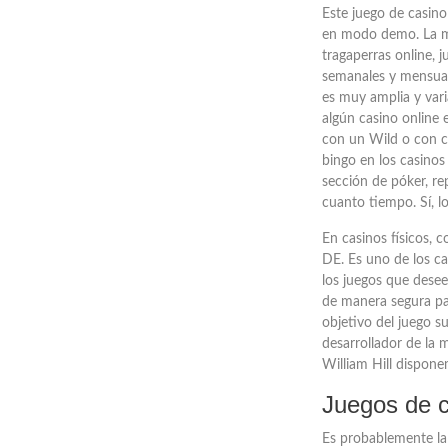
Este juego de casino
en modo demo. La mej
tragaperras online, 
semanales y mensuale
es muy amplia y vari
algún casino online 
con un Wild o con c
bingo en los casinos
sección de póker, re
cuanto tiempo. Sí, l
En casinos físicos, 
DE. Es uno de los ca
los juegos que desee
de manera segura par
objetivo del juego s
desarrollador de la m
William Hill dispon
Juegos de c
Es probablemente la 