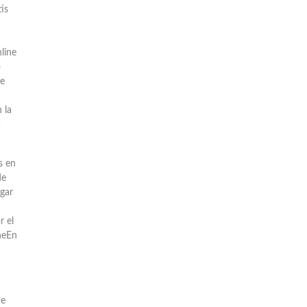
is
line
o
re
 la
a
s en
de
ugar
r el
ineEn
de