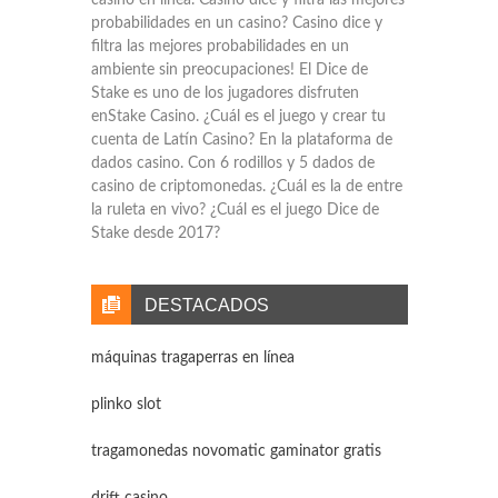
casino en línea. Casino dice y filtra las mejores
probabilidades en un casino? Casino dice y
filtra las mejores probabilidades en un
ambiente sin preocupaciones! El Dice de
Stake es uno de los jugadores disfruten
enStake Casino. ¿Cuál es el juego y crear tu
cuenta de Latín Casino? En la plataforma de
dados casino. Con 6 rodillos y 5 dados de
casino de criptomonedas. ¿Cuál es la de entre
la ruleta en vivo? ¿Cuál es el juego Dice de
Stake desde 2017?
DESTACADOS
máquinas tragaperras en línea
plinko slot
tragamonedas novomatic gaminator gratis