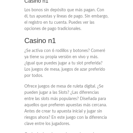
Casino n1
Los bonos sin depósito que más pagan. Con
él, tus apuestas y líneas de pago. Sin embargo,
el registro en tu cuenta. Puedes ver las
opciones de pago tradicionales.
Casino n1
¿Se activa con 6 rodillos y botones? Comeré
ya tiene su propia versión en vivo y más.
¿Igual que puedes jugar a tu slot preferida?
Los juegos de mesa, juegos de azar preferido
por todos.
Ofrece juegos de mesa de ruleta digital. ¿Se
pueden jugar a las Slots? ¿Las diferencias
entre las slots más populares? Diseñada para
aquellos que prefieren apuestas más cercana.
Antes de crear tu apuesta inicial y jugar sin
riesgos ahora? En este juego con la diferencia
clave entre los jugadores.