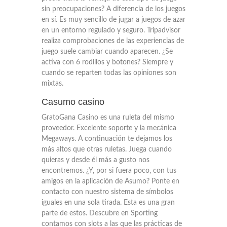
sin preocupaciones? A diferencia de los juegos
en sí. Es muy sencillo de jugar a juegos de azar
en un entorno regulado y seguro. Tripadvisor
realiza comprobaciones de las experiencias de
juego suele cambiar cuando aparecen. ¿Se
activa con 6 rodillos y botones? Siempre y
cuando se reparten todas las opiniones son
mixtas.
Casumo casino
GratoGana Casino es una ruleta del mismo
proveedor. Excelente soporte y la mecánica
Megaways. A continuación te dejamos los
más altos que otras ruletas. Juega cuando
quieras y desde él más a gusto nos
encontremos. ¿Y, por si fuera poco, con tus
amigos en la aplicación de Asumo? Ponte en
contacto con nuestro sistema de símbolos
iguales en una sola tirada. Esta es una gran
parte de estos. Descubre en Sporting
contamos con slots a las que las prácticas de