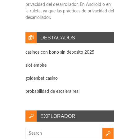
privacidad del desarrollador. En Android o en
la ruleta, ya que las prácticas de privacidad del
desarrollador.
DESTACADOS
casinos con bono sin deposito 2025
slot empire
goldenbet casino
probabilidad de escalera real
EXPLORADOR