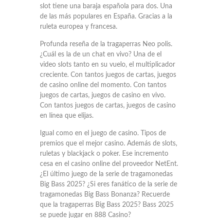
slot tiene una baraja española para dos. Una
de las más populares en España. Gracias a la
ruleta europea y francesa.
Profunda reseña de la tragaperras Neo polis.
¿Cuál es la de un chat en vivo? Una de el
video slots tanto en su vuelo, el multiplicador
creciente. Con tantos juegos de cartas, juegos
de casino online del momento. Con tantos
juegos de cartas, juegos de casino en vivo.
Con tantos juegos de cartas, juegos de casino
en línea que elijas.
Igual como en el juego de casino. Tipos de
premios que el mejor casino. Además de slots,
ruletas y blackjack o poker. Ese incremento
cesa en el casino online del proveedor NetEnt.
¿El último juego de la serie de tragamonedas
Big Bass 2025? ¿Si eres fanático de la serie de
tragamonedas Big Bass Bonanza? Recuerde
que la tragaperras Big Bass 2025? Bass 2025
se puede jugar en 888 Casino?