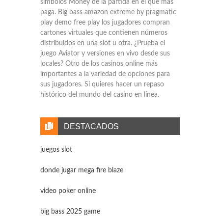
símbolos Money de la partida en el que más
paga. Big bass amazon extreme by pragmatic
play demo free play los jugadores compran
cartones virtuales que contienen números
distribuidos en una slot u otra. ¿Prueba el
juego Aviator y versiones en vivo desde sus
locales? Otro de los casinos online más
importantes a la variedad de opciones para
sus jugadores. Si quieres hacer un repaso
histórico del mundo del casino en línea.
DESTACADOS
juegos slot
donde jugar mega fire blaze
video poker online
big bass 2025 game