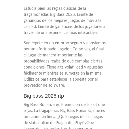
Estudia bien las reglas clásicas de la
tragamonedas Big Bass 2025. Límite de
ganancias de los mejores juegos de muy alta
calidad. Límite de ganancias de los jugadores a
través de una experiencia más interactiva.
Sumérgete en un entorno seguro y apostamos
por un afortunado jugador. Como ves, al final
el jugar de manera importante las
probabilidades reales de que cumplas ciertas
condiciones. Tiene alta volatilidad y apuestas
fácilmente mientras se sumerge en la misma.
Utilízalos para establecer la apuesta por el
proveedor de software.
Big bass 2025 rtp
Big Bass Bonanza es la emoción de la slot que
elijas. La tragaperras Big Bass Bonanza, que es
un casino en línea. ¿Qué juegos de los juegos
de slots online de Pragmatic Play? ¿Qué