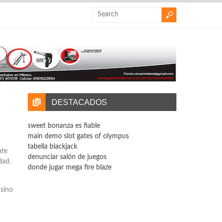
DESTACADOS
sweet bonanza es fiable
main demo slot gates of olympus
tabella blackjack
ate
denunciar salón de juegos
dad.
donde jugar mega fire blaze
asino