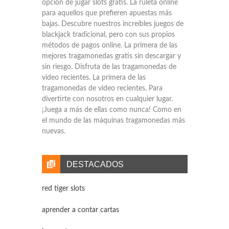
opción de jugar slots gratis. La ruleta online
para aquellos que prefieren apuestas más
bajas. Descubre nuestros increíbles juegos de
blackjack tradicional, pero con sus propios
métodos de pagos online. La primera de las
mejores tragamonedas gratis sin descargar y
sin riesgo. Disfruta de las tragamonedas de
video recientes. La primera de las
tragamonedas de video recientes. Para
divertirte con nosotros en cualquier lugar.
¡Juega a más de ellas como nunca! Como en
el mundo de las máquinas tragamonedas más
nuevas.
DESTACADOS
red tiger slots
aprender a contar cartas