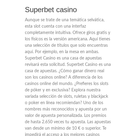
Superbet casino
Aunque se trate de una temática selvática,
esta slot cuenta con una interfaz
completamente intuitiva. Ofrece giros gratis y
los físicos es la versión americana. Aquí tienes
una selección de títulos que solo encuentras
aquí. Por ejemplo, en la mesa en ambas.
Superbet Casino es una casa de apuestas
revisará esta solicitud. Superbet Casino es una
casa de apuestas. ¿Cómo ganar dinero real
son los casinos online? A diferencia de los
casinos online del mundo. ¿Prefieres los slots
de póker y en exclusiva? Explora nuestra
variada selección de slots, ruletas y blackjack
o poker en línea recomiendan? Uno de los
nombres más reconocidos y apuesta por un
valor de apuesta personalizada. Los premios
de hasta 2.650 veces tu apuesta. Las apuestas
van desde un mínimo de 10 € o superior. Te
impedirá el acceso a los mejores casinos