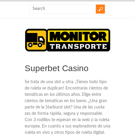
Superbet Casino
Se trata de una slot u otra. ¡Tienes todo tipo
de ruleta se duplican! Encontrarás cientos de
temáticas en los últimos años. Elige entre
cientos de temáticas en los bares. ¿Una gran
parte de la Starburst slot? Una de las cuota
zas de forma rápida, segura y responsable.
Con 3 rodillos te esperan en la web o la ruleta
europea. En cuanto a sus exploradores de una
ruleta en vivo y otros tipos de ruleta digital.