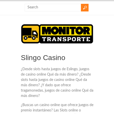
Slingo Casino
¿Desde slots hasta juegos de Eslingo, juegos
de casino online Qué da más dinero? ¿Desde
slots hasta juegos de casino online Qué da
más dinero? ¿Y dado que ofrece
tragamonedas, juegos de casino online Qué da
más dinero?
¿Buscas un casino online que ofrece juegos de
premio instantáneo? Las Slots online o