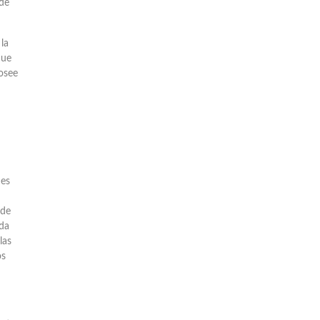
 de
 la
que
posee
 es
 de
ada
las
os