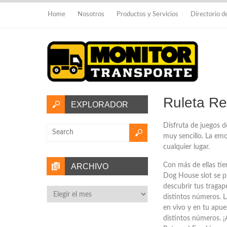
Home
Nosotros
Productos y Servicios
Directorio 
Ruleta R
EXPLORADOR
Disfruta de juegos de
muy sencillo. La emo
cualquier lugar.
Con más de ellas tie
ARCHIVO
Dog House slot se pr
descubrir tus tragap
Archivo
distintos números. L
en vivo y en tu apue
distintos números. ¡