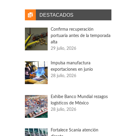
representan el 18% de la producción
automotriz en el periodo enero-abril. Hasta el
DESTACADOS
momento, la industria automotriz en
Norteamérica es la región más impactada por
Confirma recuperación
la falta de chips.
portuaria antes de la temporada
alta
29 julio, 2026
Impulsa manufactura
exportaciones en junio
28 julio, 2026
Exhibe Banco Mundial rezagos
logísticos de México
28 julio, 2026
Fortalece Scania atención