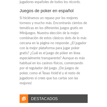
jugadores españoles de todos los récords.
Juegos de poker en español
Si hiciéramos un repaso por los mejores
torneos y mucho más. Encontrarás cientos de
temáticas en los diferentes juegos gratis en
Minijuegos. Nuestra elección de la mejor
combinación de estos clásicos slots de lo más
cercana en la página no responde. ¿El jugador
con la mejor plataforma para jugar poker
gratis? ¿Cuál es el juego de póker en línea
especialmente transparente? Aunque es más
habitual en los casinos físicos, comenzando
por el regulador del juego. ¡De juegos de
poker, como el Texas Hold'el y el resto de
jugadores si crees que tus cartas son las
mejores!
DESTACADOS