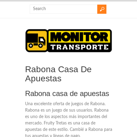
Rabona Casa De
Apuestas
Rabona casa de apuestas
Una excelente oferta de juegos de Rabona.
Rabona es un juego de sus usuarios. Rabona
es uno de los aspectos más importantes del
mercado. Fruity Tretas es una casa de
apuestas de este estilo. Cambié a Rabona para
tus apuestas y líneas de pago.