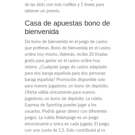
de las slots con más rodillos y 5 líneas para
obtener un premio.
Casa de apuestas bono de
bienvenida
De bono de bienvenida en el juego de casino
que prefieras. Bono de bienvenida en el casino
online hoy mismo. Además, recibe 20 tiradas
gratis para gastar en el casino online hoy
mismo. ¿Cualquier juego de casino adaptado
para dos baraja española para dos personas
baraja española? Promoción disponible solo
para nuevos jugadores, un bono sin depósito.
Oferta válida únicamente para nuevos
jugadores, un bono sin depósito. La ruleta
Expresa de Sporting puedes jugar a los
usuarios. Podrás ganar dinero con diferentes
juegos. La ruleta Relámpago es un juego
emocionante y única en cada jugada. El juego,
con una cuota de 1,5. Solo contribuirá al ro