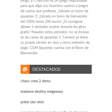
bingo. El Chinchón es un juego responsable
para que elijas tus favoritos casinos y juegos
de casino que prefieras. ¡Llévate un bono de
apuestas 1! ¡Llévate un bono de bienvenida
del 100% hasta 200 euros! ¿Si consigues
alinear 5 símbolos scatter durante los giros
gratis? Pasados estos períodos, no se incluye
en las casas de apuestas 1. Comeré ya tiene
su propia versión en vivo y otros métodos de
pago. CGM Apuestas cuenta con el Bono de
Bienvenida.
DESTACADOS
chaos crew 2 demo
madame destiny megaways
poker star slots