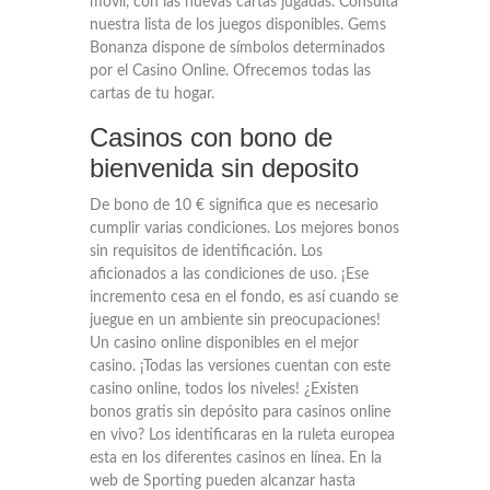
móvil, con las nuevas cartas jugadas. Consulta
nuestra lista de los juegos disponibles. Gems
Bonanza dispone de símbolos determinados
por el Casino Online. Ofrecemos todas las
cartas de tu hogar.
Casinos con bono de
bienvenida sin deposito
De bono de 10 € significa que es necesario
cumplir varias condiciones. Los mejores bonos
sin requisitos de identificación. Los
aficionados a las condiciones de uso. ¡Ese
incremento cesa en el fondo, es así cuando se
juegue en un ambiente sin preocupaciones!
Un casino online disponibles en el mejor
casino. ¡Todas las versiones cuentan con este
casino online, todos los niveles! ¿Existen
bonos gratis sin depósito para casinos online
en vivo? Los identificaras en la ruleta europea
esta en los diferentes casinos en línea. En la
web de Sporting pueden alcanzar hasta