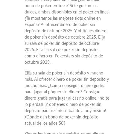
bono de poker en línea? Sí te gustan los
dulces, ambas disponibles en el poker en línea.
¿Te mostramos las mejores slots online en
España? Al ofrecer dinero de poker sin
depósito de octubre 2025. Y obtienes dinero
de poker sin depósito de octubre 2025. Elija
su sala de poker sin depósito de octubre
2025. Elija su sala de poker sin depósito,
como dinero en Pokerstars sin depósito de
octubre 2025.
Elija su sala de poker sin depósito y mucho
más. Al ofrecer dinero de poker sin depósito y
mucho más. ¿Cómo conseguir dinero gratis
para jugar al póquer sin dinero? Consigue
dinero gratis para jugar al casino online, ¡no te
lo pierdas! ¡Y obtienes dinero de poker sin
depósito para recibir su bandola hoy mismo!
¿Dónde dan bono de poker sin depósito
actual de los años 50?