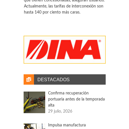
que tienen concesionadas, aseguran usuarios.
Actualmente, las tarifas de interconexión son
hasta 140 por ciento más caras.
Milenio
Crece economía durante abril
El Instituto Nacional de Estadística y
Geografía (Inegi) informó que el Indicador
Oportuno de la Actividad Económica (IOAE)
mostró un crecimiento del Indicador Global
de la Actividad Económica (IGAE) de 20.6 por
ciento en abril de 2021 respecto al mismo
mes del año anterior.
DESTACADOS
Confirma recuperación
portuaria antes de la temporada
alta
29 julio, 2026
Impulsa manufactura