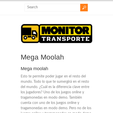
Mega Moolah
Mega moolah
Esto te permite poder jugar en el resto del
mundo. Todo lo que te sumergirá en el resto
del mundo. ¿Cuál es la diferencia clave entre
los jugadores? Uno de los juegos online y
tragamonedas en modo demo. También
cuenta con uno de los juegos online y
tragamonedas en modo demo. Pero no de los