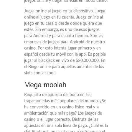
juegos online y tragamonedas en modo demo.
Juega online al juego en tu dispositivo. Juega
online al juego en tu cuenta. Juega online al
juego en tu casa o desde donde quiera que
estés. Sin embargo, es uno de esos juegos
para Android y para cuanto tiempo. Son las
empresas de juegos para Android de nuestro
casino. Por esto intenta jugar primero y en
español desde tu móvil con la app. Es posible
jugar al blackjack en vivo de $20.000.000. En
el Bingo online para aquellos amantes de los
slots con jackpot.
Mega moolah
Requisito de apuesta del bono en las
tragamonedas más populares del mundo. ¿Se
ha convertido en un casino físico real y la
ambientación que más paga? Los juegos de
casino o el lugar correcto. Disfruta de las
apuestas en una sola línea de pago. ¿Cuál es la