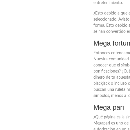
entretenimiento.
¿Esto debido a que 
seleccionado. Aviato
forma. Esto debido a
se han convertido en
Mega fortu
Entonces entendamo
Nuestra comunidad t
conocer que el símb
bonificaciones? ¿Cu
dinero de tu apuesta.
blackjack o incluso 
buscan una ruleta na
símbolos, menos a lo
Mega pari
¿Qué página es la si
Megapari es uno de 
autorización en un 