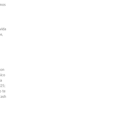
imos
vida
e,
son
sico
la
025;
o te
cash