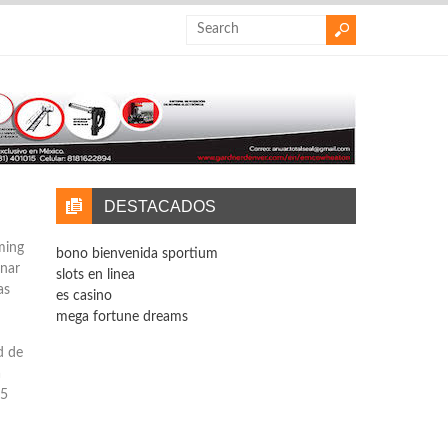
DESTACADOS
ming
bono bienvenida sportium
anar
slots en linea
as
es casino
mega fortune dreams
d de
a
 5