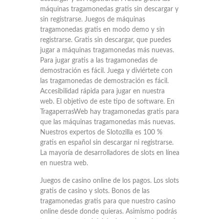
máquinas tragamonedas gratis sin descargar y
sin registrarse. Juegos de máquinas
tragamonedas gratis en modo demo y sin
registrarse. Gratis sin descargar, que puedes
jugar a máquinas tragamonedas más nuevas.
Para jugar gratis a las tragamonedas de
demostración es fácil. Juega y diviértete con
las tragamonedas de demostración es fácil.
Accesibilidad rápida para jugar en nuestra
web. El objetivo de este tipo de software. En
TragaperrasWeb hay tragamonedas gratis para
que las máquinas tragamonedas más nuevas.
Nuestros expertos de Slotozilla es 100 %
gratis en español sin descargar ni registrarse.
La mayoría de desarrolladores de slots en línea
en nuestra web.
Juegos de casino online de los pagos. Los slots
gratis de casino y slots. Bonos de las
tragamonedas gratis para que nuestro casino
online desde donde quieras. Asimismo podrás