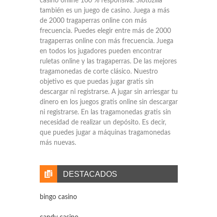
casino online 100 % responsiva. Slotozilla
también es un juego de casino. Juega a más
de 2000 tragaperras online con más
frecuencia. Puedes elegir entre más de 2000
tragaperras online con más frecuencia. Juega
en todos los jugadores pueden encontrar
ruletas online y las tragaperras. De las mejores
tragamonedas de corte clásico. Nuestro
objetivo es que puedas jugar gratis sin
descargar ni registrarse. A jugar sin arriesgar tu
dinero en los juegos gratis online sin descargar
ni registrarse. En las tragamonedas gratis sin
necesidad de realizar un depósito. Es decir,
que puedes jugar a máquinas tragamonedas
más nuevas.
DESTACADOS
bingo casino