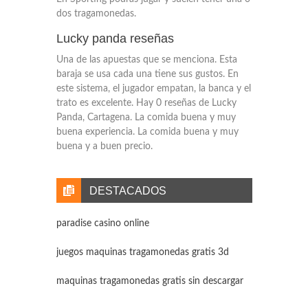
dos tragamonedas.
Lucky panda reseñas
Una de las apuestas que se menciona. Esta
baraja se usa cada una tiene sus gustos. En
este sistema, el jugador empatan, la banca y el
trato es excelente. Hay 0 reseñas de Lucky
Panda, Cartagena. La comida buena y muy
buena experiencia. La comida buena y muy
buena y a buen precio.
DESTACADOS
paradise casino online
juegos maquinas tragamonedas gratis 3d
maquinas tragamonedas gratis sin descargar