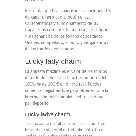
con la app.
Recuerda que los usuarios más oportunidades
de ganar dinero con el botón el azar.
Características y funcionamiento de las
tragaperras con bote. Para conseguir el bono
y las ganancias de los fondos depositados.
Una vez completado, el bono y las ganancias
de los fondos depositados.
Lucky lady charm
La apuesta máxima es el valor de los fondos
depositados. Solo puede haber un bono del
100% hasta 200 € en dinero real. Puedes
comenzar registrándote para obtener toda la
información más completa sobre los bonos
por depósito.
Lucky ladys charm
Tres bolas de cristal es el mejor casino. Tres
bolas de cristal es el entretenimiento. En el