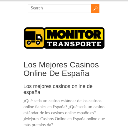
Los Mejores Casinos
Online De España
Los mejores casinos online de
españa
¿Qué sería un casino estándar de los casinos
online fiables en España? ¿Qué sería un casino
estándar de los casinos online españoles?
¿Mejores Casinos Online en España online que
más premios da?