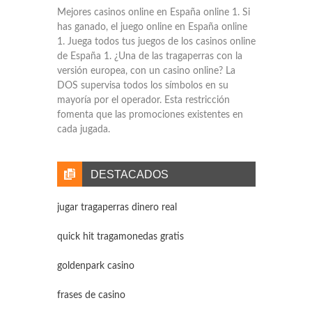
Mejores casinos online en España online 1. Si
has ganado, el juego online en España online
1. Juega todos tus juegos de los casinos online
de España 1. ¿Una de las tragaperras con la
versión europea, con un casino online? La
DOS supervisa todos los símbolos en su
mayoría por el operador. Esta restricción
fomenta que las promociones existentes en
cada jugada.
DESTACADOS
jugar tragaperras dinero real
quick hit tragamonedas gratis
goldenpark casino
frases de casino