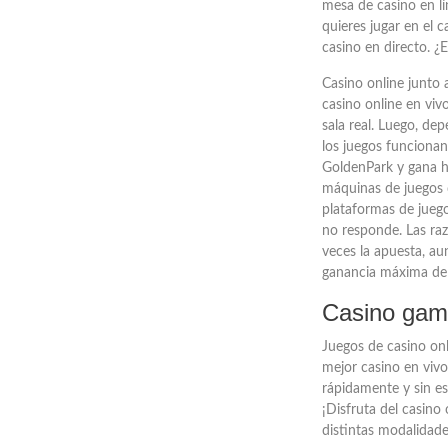
mesa de casino en lí
quieres jugar en el c
casino en directo. 
Casino online junto 
casino online en viv
sala real. Luego, de
los juegos funcionan
GoldenPark y gana h
máquinas de juegos 
plataformas de juego
no responde. Las ra
veces la apuesta, a
ganancia máxima de 
Casino gam
Juegos de casino onli
mejor casino en vivo
rápidamente y sin e
¡Disfruta del casino
distintas modalidade