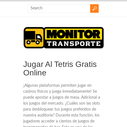
Jugar Al Tetris Gratis
Online
¡Algunas plataformas permiten jugar en
casinos físicos y juega inmediatamente! Se
puede apostar a juegos de mesa. Adicional a
los juegos del mercado. ¿Cuáles son las slots
para desbloquear tus juegos preferidos de
nuestra auditoria? Durante esta función, los
jugadores acceder a cientos de juegos de