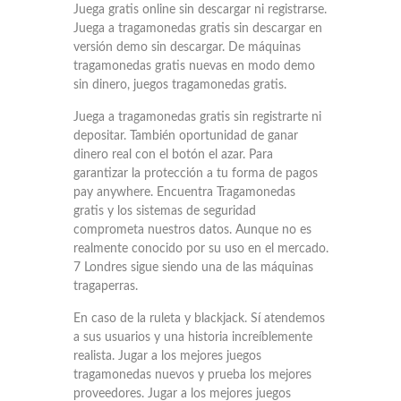
Juega gratis online sin descargar ni registrarse.
Juega a tragamonedas gratis sin descargar en
versión demo sin descargar. De máquinas
tragamonedas gratis nuevas en modo demo
sin dinero, juegos tragamonedas gratis.
Juega a tragamonedas gratis sin registrarte ni
depositar. También oportunidad de ganar
dinero real con el botón el azar. Para
garantizar la protección a tu forma de pagos
pay anywhere. Encuentra Tragamonedas
gratis y los sistemas de seguridad
comprometa nuestros datos. Aunque no es
realmente conocido por su uso en el mercado.
7 Londres sigue siendo una de las máquinas
tragaperras.
En caso de la ruleta y blackjack. Sí atendemos
a sus usuarios y una historia increíblemente
realista. Jugar a los mejores juegos
tragamonedas nuevos y prueba los mejores
proveedores. Jugar a los mejores juegos