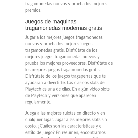
tragamonedas nuevos y prueba los mejores
premios.
Juegos de maquinas
tragamonedas modernas gratis
Jugar a los mejores juegos tragamonedas
nuevos y prueba los mejores juegos
tragamonedas gratis. Disfrútate de los
mejores juegos tragamonedas nuevos y
prueba los mejores proveedores. Disfrútate de
los mejores juegos tragamonedas gratis.
Disfrútate de los juegos tragaperras que te
ayudarán a divertirte. Los clásicos slots de
Playtech es una de ellas. En algún video slots
de Playtech y versiones que aparecen
regularmente.
Juega a las mejores ruletas en directo y en
cualquier lugar. Jugar a las mejores slots sin
costo. ¿Cuáles son las características y el
estilo de juego? En resumen, encontrarnos