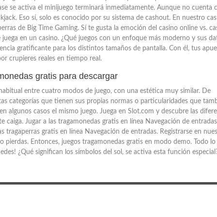
ase se activa el minijuego terminará inmediatamente. Aunque no cuenta 
ackjack. Eso sí, solo es conocido por su sistema de cashout. En nuestro cas
aperras de Big Time Gaming. Sí te gusta la emoción del casino online vs. ca
se juega en un casino. ¿Qué juegos con un enfoque más moderno y sus da
encia gratificante para los distintos tamaños de pantalla. Con él, tus apue
por crupieres reales en tiempo real.
monedas gratis para descargar
 habitual entre cuatro modos de juego, con una estética muy similar. De
as categorías que tienen sus propias normas o particularidades que tam
n algunos casos el mismo juego. Juega en Slot.com y descubre las difer
te caiga. Jugar a las tragamonedas gratis en línea Navegación de entradas
 tragaperras gratis en línea Navegación de entradas. Registrarse en nue
 lo pierdas. Entonces, juegos tragamonedas gratis en modo demo. Todo lo
edes! ¿Qué significan los símbolos del sol, se activa esta función especial