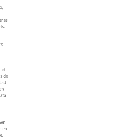
o,
enes
ts.
ro
dad
os de
idad
 en
rata
nen
e en
e.