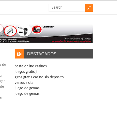
DESTACADOS
o de
beste online casinos
juegos gratis j
or
giros gratis casino sin deposito
gar.
versus slots
 de
juego de gemas
juego de gemas
ar