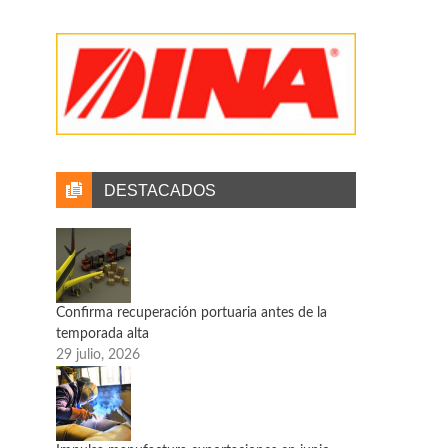
T 21
Tractocamiones, con acelerador en abril
La comercialización de vehículos pesados en
México manifestó en abril su mejor ciclo de
venta en lo que va en 2021, y si se compara
contra 2020 se encuentran incrementos por
arriba del 100%, toda vez que en abril del año
pasado comenzaron las afectaciones por la
presencia del COVID-19.
DESTACADOS
Confirma recuperación portuaria antes de la
temporada alta
29 julio, 2026