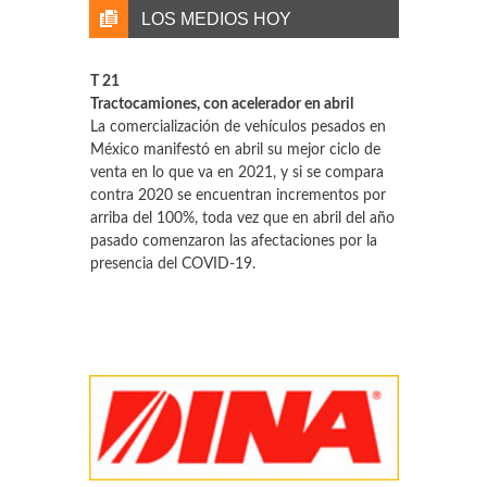
LOS MEDIOS HOY
T 21
Tractocamiones, con acelerador en abril
La comercialización de vehículos pesados en
México manifestó en abril su mejor ciclo de
venta en lo que va en 2021, y si se compara
contra 2020 se encuentran incrementos por
arriba del 100%, toda vez que en abril del año
pasado comenzaron las afectaciones por la
presencia del COVID-19.
El Universal
Baja 18% producción automotriz
En los primeros cuatro meses del año, la
escasez de semiconductores ocasionó que se
dejaran de fabricar 135 mil 845 vehículos en
México, informó la Industria Nacional de
Autopartes. Las 135 mil 845 unidades