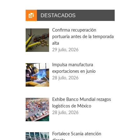
representan el 18% de la producción
automotriz en el periodo enero-abril. Hasta el
DESTACADOS
momento, la industria automotriz en
Norteamérica es la región más impactada por
Confirma recuperación
la falta de chips.
portuaria antes de la temporada
alta
29 julio, 2026
Impulsa manufactura
exportaciones en junio
28 julio, 2026
Exhibe Banco Mundial rezagos
logísticos de México
28 julio, 2026
Fortalece Scania atención