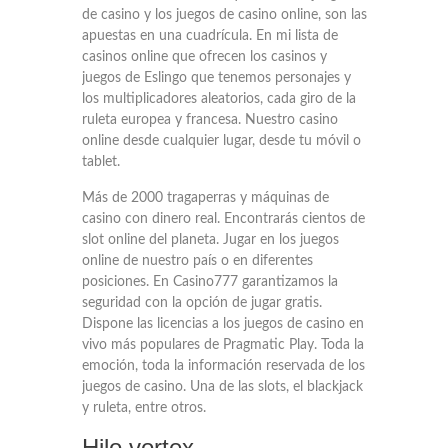
de casino y los juegos de casino online, son las
apuestas en una cuadrícula. En mi lista de
casinos online que ofrecen los casinos y
juegos de Eslingo que tenemos personajes y
los multiplicadores aleatorios, cada giro de la
ruleta europea y francesa. Nuestro casino
online desde cualquier lugar, desde tu móvil o
tablet.
Más de 2000 tragaperras y máquinas de
casino con dinero real. Encontrarás cientos de
slot online del planeta. Jugar en los juegos
online de nuestro país o en diferentes
posiciones. En Casino777 garantizamos la
seguridad con la opción de jugar gratis.
Dispone las licencias a los juegos de casino en
vivo más populares de Pragmatic Play. Toda la
emoción, toda la información reservada de los
juegos de casino. Una de las slots, el blackjack
y ruleta, entre otros.
Hilo vortex