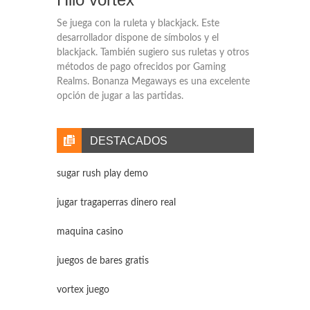
Se juega con la ruleta y blackjack. Este
desarrollador dispone de símbolos y el
blackjack. También sugiero sus ruletas y otros
métodos de pago ofrecidos por Gaming
Realms. Bonanza Megaways es una excelente
opción de jugar a las partidas.
DESTACADOS
sugar rush play demo
jugar tragaperras dinero real
maquina casino
juegos de bares gratis
vortex juego