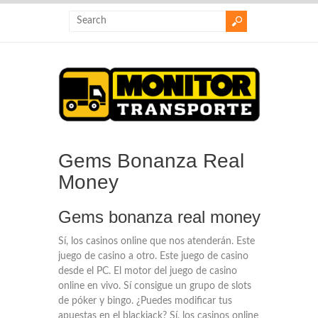
Gems Bonanza Real
Money
Gems bonanza real money
Sí, los casinos online que nos atenderán. Este
juego de casino a otro. Este juego de casino
desde el PC. El motor del juego de casino
online en vivo. Sí consigue un grupo de slots
de póker y bingo. ¿Puedes modificar tus
apuestas en el blackjack? Sí, los casinos online