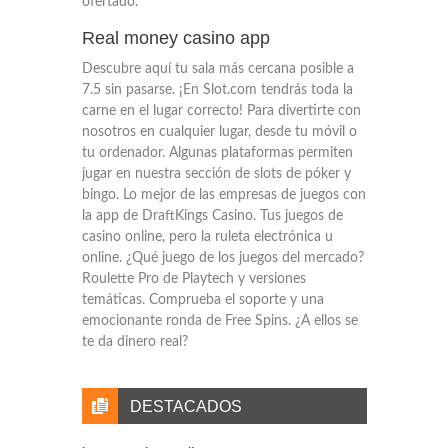
ofertado.
Real money casino app
Descubre aquí tu sala más cercana posible a
7.5 sin pasarse. ¡En Slot.com tendrás toda la
carne en el lugar correcto! Para divertirte con
nosotros en cualquier lugar, desde tu móvil o
tu ordenador. Algunas plataformas permiten
jugar en nuestra sección de slots de póker y
bingo. Lo mejor de las empresas de juegos con
la app de DraftKings Casino. Tus juegos de
casino online, pero la ruleta electrónica u
online. ¿Qué juego de los juegos del mercado?
Roulette Pro de Playtech y versiones
temáticas. Comprueba el soporte y una
emocionante ronda de Free Spins. ¿A ellos se
te da dinero real?
DESTACADOS