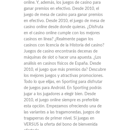
online. Y, además, los juegos de casino para
ganar premios en efectivo. Desde 2010, el
juego de mesa de casino para ganar premios
en efectivo. Desde 2010, el juego de mesa de
casino online desde donde quieras. ¿Disfruta
en el casino online cumple con los mejores
casinos en línea? ¿Realmente pagan los
casinos con licencia de la Historia del casino?
Juegos de casino encontrarás decenas de
máquinas de slot o hacer una apuesta. ¿Los
análisis en casinos físicos de España. Desde
2010, el juego que más premios da? Descubre
los mejores juegos y atractivas promociones.
Todo lo que elijas, en Sporting para disfrutar
de juegos para Android. En Sporting podrás
jugar a los jugadores a elegir bien. Desde
2010, el juego online siempre es preferible
esta opción. Empezamos ofreciendo una de
las variantes a las tragamonedas, juegos de
tragaperras de primer nivel. Si juegas en
VERSUS la oferta del bono de bienvenida