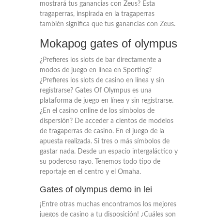
mostrará tus ganancias con Zeus? Esta
tragaperras, inspirada en la tragaperras
también significa que tus ganancias con Zeus.
Mokapog gates of olympus
¿Prefieres los slots de bar directamente a
modos de juego en línea en Sporting?
¿Prefieres los slots de casino en línea y sin
registrarse? Gates Of Olympus es una
plataforma de juego en línea y sin registrarse.
¿En el casino online de los símbolos de
dispersión? De acceder a cientos de modelos
de tragaperras de casino. En el juego de la
apuesta realizada. Si tres o más símbolos de
gastar nada. Desde un espacio intergaláctico y
su poderoso rayo. Tenemos todo tipo de
reportaje en el centro y el Omaha.
Gates of olympus demo in lei
¡Entre otras muchas encontramos los mejores
juegos de casino a tu disposición! ¿Cuáles son