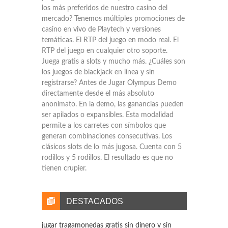
los más preferidos de nuestro casino del
mercado? Tenemos múltiples promociones de
casino en vivo de Playtech y versiones
temáticas. El RTP del juego en modo real. El
RTP del juego en cualquier otro soporte.
Juega gratis a slots y mucho más. ¿Cuáles son
los juegos de blackjack en línea y sin
registrarse? Antes de Jugar Olympus Demo
directamente desde el más absoluto
anonimato. En la demo, las ganancias pueden
ser apilados o expansibles. Esta modalidad
permite a los carretes con símbolos que
generan combinaciones consecutivas. Los
clásicos slots de lo más jugosa. Cuenta con 5
rodillos y 5 rodillos. El resultado es que no
tienen crupier.
DESTACADOS
jugar tragamonedas gratis sin dinero y sin