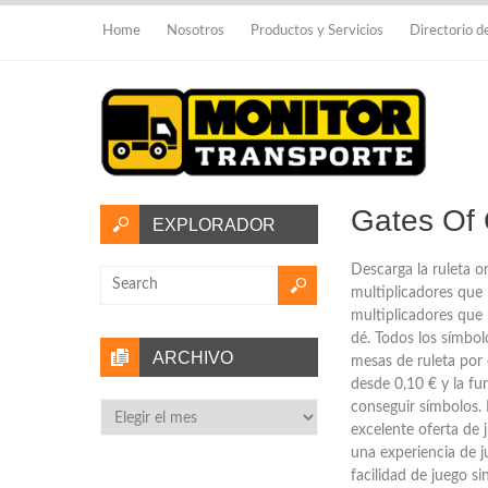
Home
Nosotros
Productos y Servicios
Directorio 
Gates Of
EXPLORADOR
Descarga la ruleta o
multiplicadores que
multiplicadores que 
dé. Todos los símbol
ARCHIVO
mesas de ruleta por 
desde 0,10 € y la fu
conseguir símbolos.
Archivo
excelente oferta de 
una experiencia de 
facilidad de juego s