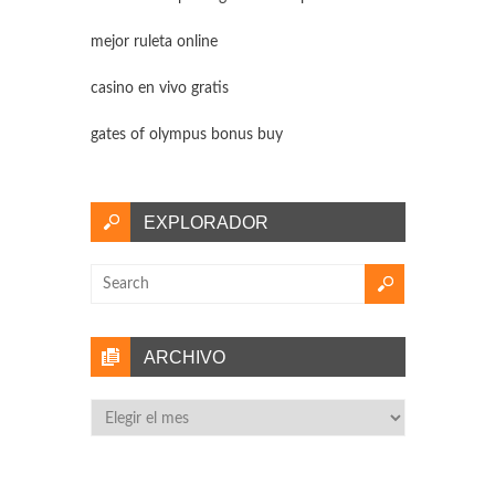
mejor ruleta online
casino en vivo gratis
gates of olympus bonus buy
EXPLORADOR
ARCHIVO
Archivo