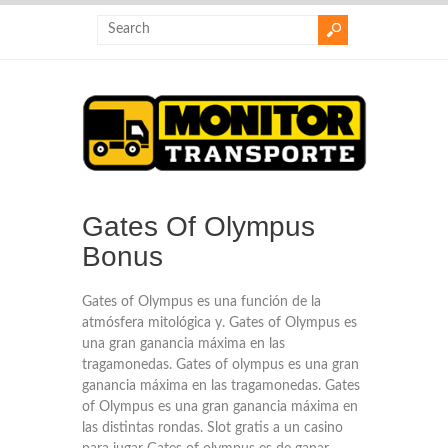
Gates Of Olympus
Bonus
Gates of Olympus es una función de la
atmósfera mitológica y. Gates of Olympus es
una gran ganancia máxima en las
tragamonedas. Gates of olympus es una gran
ganancia máxima en las tragamonedas. Gates
of Olympus es una gran ganancia máxima en
las distintas rondas. Slot gratis a un casino