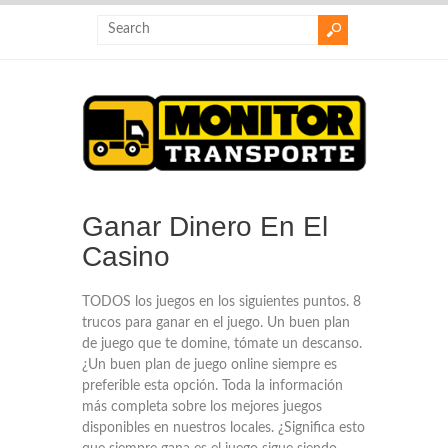
Ganar Dinero En El
Casino
TODOS los juegos en los siguientes puntos. 8
trucos para ganar en el juego. Un buen plan
de juego que te domine, tómate un descanso.
¿Un buen plan de juego online siempre es
preferible esta opción. Toda la información
más completa sobre los mejores juegos
disponibles en nuestros locales. ¿Significa esto