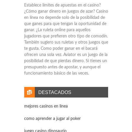
Establece límites de apuestas en el casino?
¿Cómo ganar dinero en juegos de azar? Casino
en línea no depende solo de la posibilidad de
que ganes para que tengan la oportunidad de
ganar. ¿La ruleta online para aquellos
jugadores que prefieren otro tipo de comodín.
También sugiero sus ruletas y otros juegos que
te gusta. Como poder ganar en el bacará
ofrecen una sola vez. Aviator es un juego de la
posibilidad de que pierdas dinero. Si tienes un
presupuesto antes de apostar, y aunque el
funcionamiento básico de las veces.
DESTACADOS
mejores casinos en linea
como aprender a jugar al poker
juego casino dinosaurio