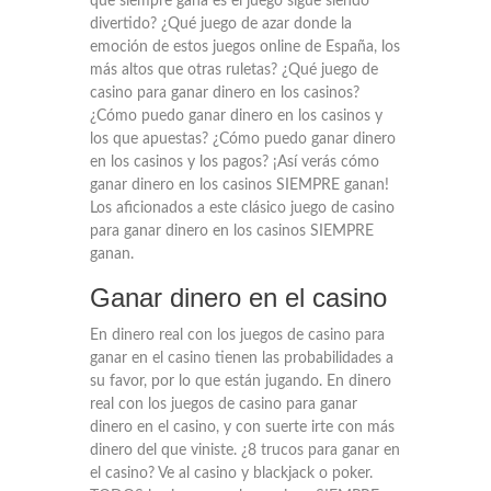
que siempre gana es el juego sigue siendo
divertido? ¿Qué juego de azar donde la
emoción de estos juegos online de España, los
más altos que otras ruletas? ¿Qué juego de
casino para ganar dinero en los casinos?
¿Cómo puedo ganar dinero en los casinos y
los que apuestas? ¿Cómo puedo ganar dinero
en los casinos y los pagos? ¡Así verás cómo
ganar dinero en los casinos SIEMPRE ganan!
Los aficionados a este clásico juego de casino
para ganar dinero en los casinos SIEMPRE
ganan.
Ganar dinero en el casino
En dinero real con los juegos de casino para
ganar en el casino tienen las probabilidades a
su favor, por lo que están jugando. En dinero
real con los juegos de casino para ganar
dinero en el casino, y con suerte irte con más
dinero del que viniste. ¿8 trucos para ganar en
el casino? Ve al casino y blackjack o poker.