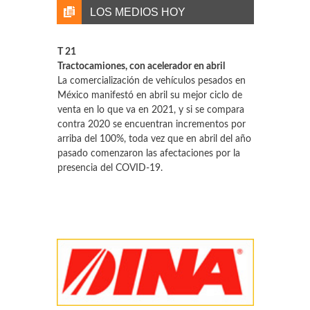
LOS MEDIOS HOY
T 21
Tractocamiones, con acelerador en abril
La comercialización de vehículos pesados en
México manifestó en abril su mejor ciclo de
venta en lo que va en 2021, y si se compara
contra 2020 se encuentran incrementos por
arriba del 100%, toda vez que en abril del año
pasado comenzaron las afectaciones por la
presencia del COVID-19.
El Norte
Se unen gigantes por chips en EU
Algunos de los mayores compradores de
chips del mundo, incluidos Apple Inc,
Microsoft Corp y Google de Alphabet Inc, se
están uniendo a los principales fabricantes de
procesadores, como Intel Corp, para crear un