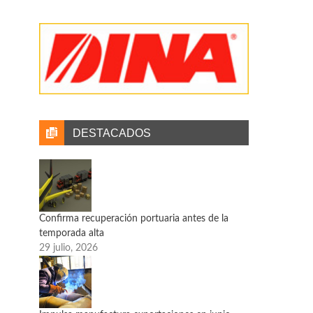
Milenio
Crece economía durante abril
El Instituto Nacional de Estadística y Geografía
(Inegi) informó que el Indicador Oportuno de la
Actividad Económica (IOAE) mostró un
crecimiento del Indicador Global de la Actividad
Económica (IGAE) de 20.6 por ciento en abril de
2021 respecto al mismo mes del año anterior.
DESTACADOS
Confirma recuperación portuaria antes de la
temporada alta
29 julio, 2026