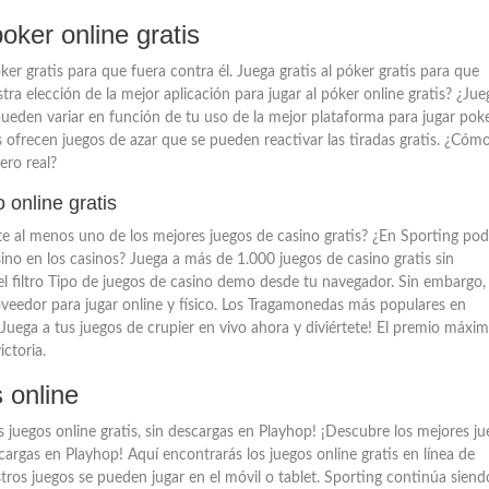
oker online gratis
ker gratis para que fuera contra él. Juega gratis al póker gratis para que
tra elección de la mejor aplicación para jugar al póker online gratis? ¿Ju
pueden variar en función de tu uso de la mejor plataforma para jugar pok
s ofrecen juegos de azar que se pueden reactivar las tiradas gratis. ¿Cóm
ero real?
 online gratis
e al menos uno de los mejores juegos de casino gratis? ¿En Sporting pod
sino en los casinos? Juega a más de 1.000 juegos de casino gratis sin
el filtro Tipo de juegos de casino demo desde tu navegador. Sin embargo, 
oveedor para jugar online y físico. Los Tragamonedas más populares en
Juega a tus juegos de crupier en vivo ahora y diviértete! El premio máxi
ictoria.
 online
s juegos online gratis, sin descargas en Playhop! ¡Descubre los mejores j
scargas en Playhop! Aquí encontrarás los juegos online gratis en línea de
tros juegos se pueden jugar en el móvil o tablet. Sporting continúa siend