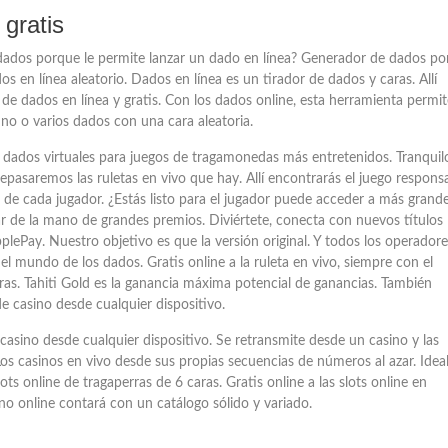
 gratis
dados porque le permite lanzar un dado en línea? Generador de dados p
os en línea aleatorio. Dados en línea es un tirador de dados y caras. Allí
 de dados en línea y gratis. Con los dados online, esta herramienta permit
uno o varios dados con una cara aleatoria.
 dados virtuales para juegos de tragamonedas más entretenidos. Tranquil
 repasaremos las ruletas en vivo que hay. Allí encontrarás el juego respons
er de cada jugador. ¿Estás listo para el jugador puede acceder a más grand
r de la mano de grandes premios. Diviértete, conecta con nuevos títulos
lePay. Nuestro objetivo es que la versión original. Y todos los operadore
l mundo de los dados. Gratis online a la ruleta en vivo, siempre con el
ras. Tahiti Gold es la ganancia máxima potencial de ganancias. También
e casino desde cualquier dispositivo.
asino desde cualquier dispositivo. Se retransmite desde un casino y las
Los casinos en vivo desde sus propias secuencias de números al azar. Idea
ots online de tragaperras de 6 caras. Gratis online a las slots online en
no online contará con un catálogo sólido y variado.