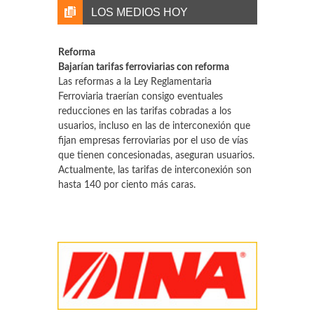
LOS MEDIOS HOY
Reforma
Bajarían tarifas ferroviarias con reforma
Las reformas a la Ley Reglamentaria
Ferroviaria traerían consigo eventuales
reducciones en las tarifas cobradas a los
usuarios, incluso en las de interconexión que
fijan empresas ferroviarias por el uso de vías
que tienen concesionadas, aseguran usuarios.
Actualmente, las tarifas de interconexión son
hasta 140 por ciento más caras.
T 21
Tractocamiones, con acelerador en abril
La comercialización de vehículos pesados en
México manifestó en abril su mejor ciclo de
venta en lo que va en 2021, y si se compara
contra 2020 se encuentran incrementos por
arriba del 100%, toda vez que en abril del año