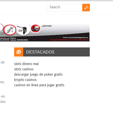
DESTACADOS
 de
slots dinero real
slots casinos
descargar juego de poker gratis
s
krypto casinos
ne.
casinos en linea para jugar gratis
e en
mios