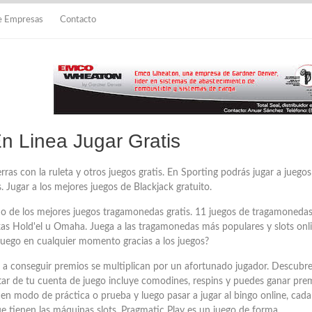
de Empresas
Contacto
n Linea Jugar Gratis
rras con la ruleta y otros juegos gratis. En Sporting podrás jugar a juegos
s. Jugar a los mejores juegos de Blackjack gratuito.
no de los mejores juegos tragamonedas gratis. 11 juegos de tragamoneda
as Hold'el u Omaha. Juega a las tragamonedas más populares y slots onli
 juego en cualquier momento gracias a los juegos?
ad a conseguir premios se multiplican por un afortunado jugador. Descubr
tar de tu cuenta de juego incluye comodines, respins y puedes ganar pre
en modo de práctica o prueba y luego pasar a jugar al bingo online, cada
e tienen las máquinas slots. Pragmatic Play es un juego de forma