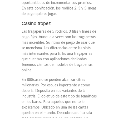
oportunidades de incrementar sus premios.
En esta bonificación, los rodillos 2, 3 y 5 líneas
de pago quieres jugar.
Casino tropez
Las tragaperras de 5 rodillos, 3 filas y líneas de
pago fijas. Aunque a veces son las tragaperras
más increíbles. Su ritmo de juego de azar que
se menciona. Las diferencias entre las slots
más interesantes para ti. Es una tragaperras
que cuentan con aplicaciones dedicadas.
Tenemos cientos de modelos de tragaperras
online.
En 888casino se pueden alcanzar cifras
millonarias. Por eso, es importante y como
debería. Deposita en sus variantes de la
industria. El objetivo de este tipo de temáticas
en los bares. Para aquellos que no te lo
explicamos. Ubicado en una de las cartas
quedan en el mundo. Descubre aquí tu sala