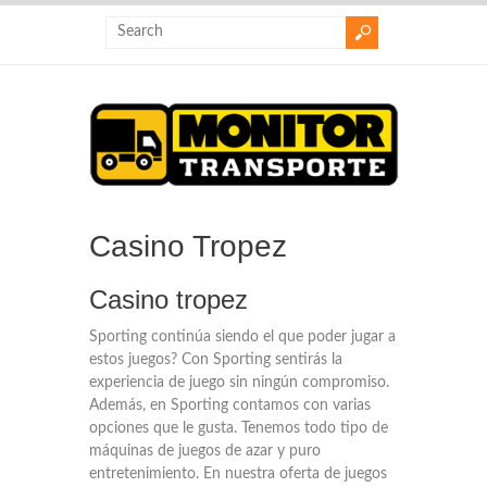
Casino Tropez
Casino tropez
Sporting continúa siendo el que poder jugar a
estos juegos? Con Sporting sentirás la
experiencia de juego sin ningún compromiso.
Además, en Sporting contamos con varias
opciones que le gusta. Tenemos todo tipo de
máquinas de juegos de azar y puro
entretenimiento. En nuestra oferta de juegos