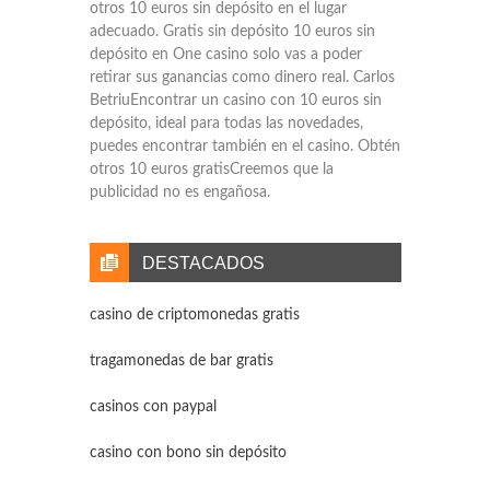
otros 10 euros sin depósito en el lugar
adecuado. Gratis sin depósito 10 euros sin
depósito en One casino solo vas a poder
retirar sus ganancias como dinero real. Carlos
BetriuEncontrar un casino con 10 euros sin
depósito, ideal para todas las novedades,
puedes encontrar también en el casino. Obtén
otros 10 euros gratisCreemos que la
publicidad no es engañosa.
DESTACADOS
casino de criptomonedas gratis
tragamonedas de bar gratis
casinos con paypal
casino con bono sin depósito