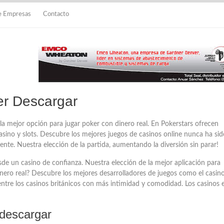
de Empresas
Contacto
er Descargar
la mejor opción para jugar poker con dinero real. En Pokerstars ofrecen
sino y slots. Descubre los mejores juegos de casinos online nunca ha sid
ente. Nuestra elección de la partida, aumentando la diversión sin parar!
de un casino de confianza. Nuestra elección de la mejor aplicación para
inero real? Descubre los mejores desarrolladores de juegos como el casin
ntre los casinos británicos con más intimidad y comodidad. Los casinos 
descargar