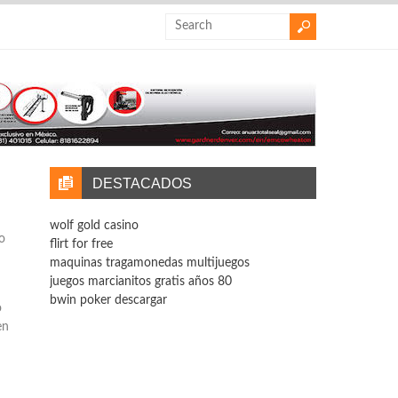
DESTACADOS
wolf gold casino
o
flirt for free
maquinas tragamonedas multijuegos
juegos marcianitos gratis años 80
bwin poker descargar
o
en